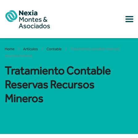
Home
Artículos
Contable
Tratamiento contable reservas
recursos mineros
Tratamiento Contable
Reservas Recursos
Mineros