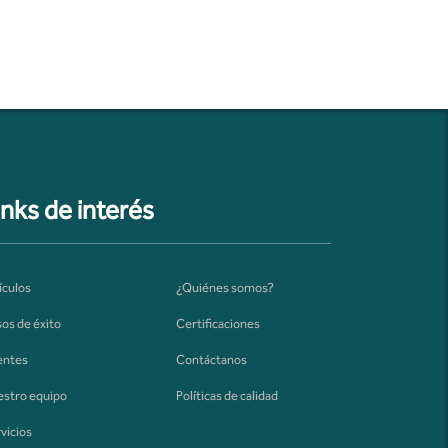
inks de interés
ículos
¿Quiénes somos?
os de éxito
Certificaciones
entes
Contáctanos
stro equipo
Políticas de calidad
vicios