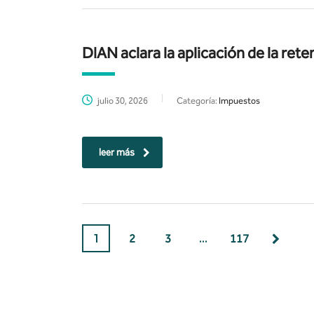
DIAN aclara la aplicación de la rete
julio 30, 2026
Categoría:
Impuestos
leer más
1
2
3
…
117