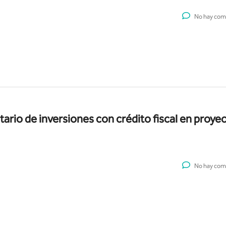
No hay com
utario de inversiones con crédito fiscal en proye
No hay com