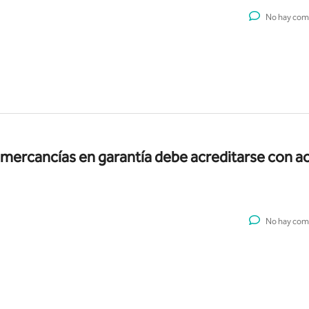
No hay com
e mercancías en garantía debe acreditarse con a
No hay com