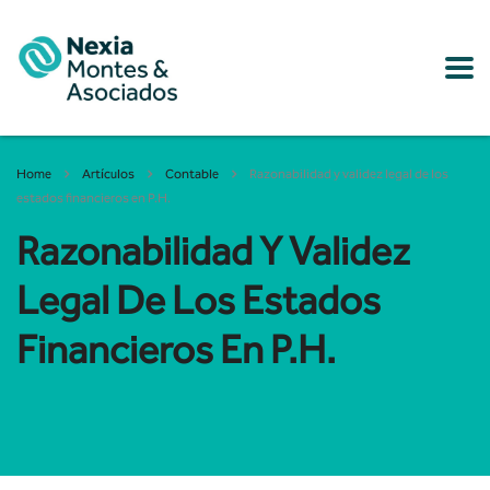
Home
Artículos
Contable
Razonabilidad y validez legal de los
estados financieros en P.H.
Razonabilidad Y Validez
Legal De Los Estados
Financieros En P.H.