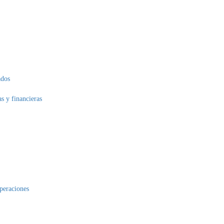
ados
as y financieras
operaciones