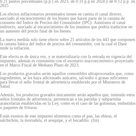
0.21 puntos porcentuales (p.p.) en 2023, de 0.11 p.p en 2024 y de 0.12 p.p. en
2025.
Los efectos inflacionarios presentados tienen en cuenta el canal directo,
asociado al encarecimiento de los bienes que hacen parte de la canasta de
consumo del Índice de Precios del Consumidor (IPC). Asimismo el canal
indirecto, asociado al encarecimiento de los insumos que podría traducirse en
un aumento del precio final de los bienes.
La nueva medida solo tiene efecto sobre 21 artículos de los 443 que componen
la canasta básica del índice de precios del consumidor, con la cual el Dane
mide la inflación.
Este efecto es de única vez, y se materializaría con la entrada en vigencia del
impuesto, además es consistente con el escenario macroeconómico proyectado
en el Marco Fiscal de Mediano Plazo de 2023.
Los productos gravados serán aquellos comestibles ultraprocesados que, como
ingredientes, se les haya adicionado azúcares, sal/sodio o grasas suficientes
para llevar el sello frontal de advertencia establecido por el Ministerio de
Salud.
Además, los productos gravados únicamente serán aquellos que, teniendo estos
sellos frontales de advertencia, pertenezcan a las partidas y subpartidas
arancelarias establecidas en la Ley, como es el caso de las golosinas, embutidos
o paquetes de frituras.
Están exentos de este impuesto alimentos como el pan, las obleas, el
salchichón, la mortadela, el arequipe, y el bocadillo. (fin)