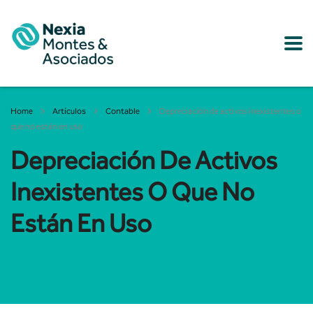
Home
Artículos
Contable
Depreciación de activos inexistentes o
que no están en uso
Depreciación De Activos
Inexistentes O Que No
Están En Uso