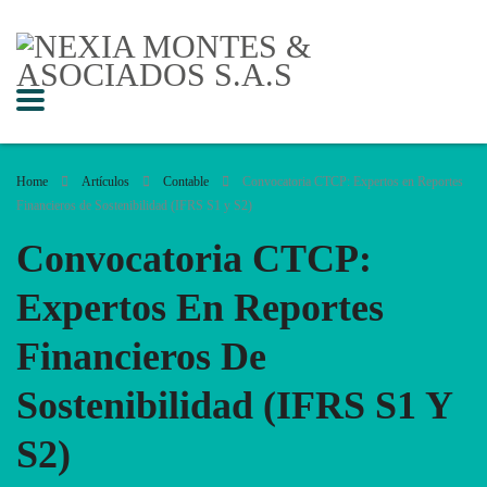
Home
Artículos
Contable
Convocatoria CTCP: Expertos en Reportes
Financieros de Sostenibilidad (IFRS S1 y S2)
Convocatoria CTCP:
Expertos En Reportes
Financieros De
Sostenibilidad (IFRS S1 Y
S2)