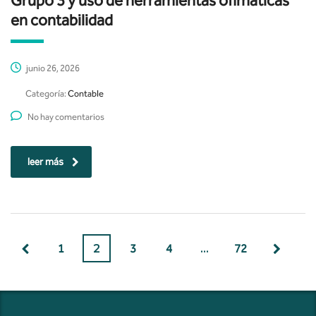
Grupo 3 y uso de herramientas ofimáticas
en contabilidad
junio 26, 2026
Categoría:
Contable
No hay comentarios
leer más
1
2
3
4
…
72