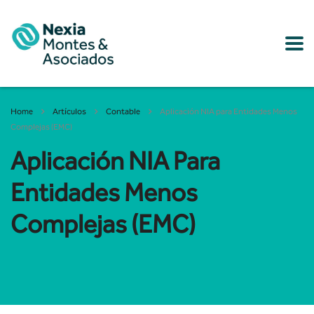
Home
Artículos
Contable
Aplicación NIA para Entidades Menos
Complejas (EMC)
Aplicación NIA Para
Entidades Menos
Complejas (EMC)