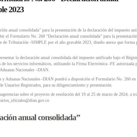
ble 2023
ión anual consolidada” para la presentación de la declaración del impuesto uni
r el Formulario No. 260 “Declaración anual consolidada” para la presentación
le de Tributación -SIMPLE por el año gravable 2023, diseño anexo que forma 
resentar la declaración anual consolidada del impuesto unificado bajo el Régi
e los servicios informáticos, utilizando la Firma Electrónica -FE autorizada p
y Aduanas Nacionales –DIAN.
os y Aduanas Nacionales -DIAN pondrá a disposición el Formulario No. 260 en
de Usuarios Registrados, para su diligenciamiento y presentación.
 sugerencias sobre el proyecto de resolución del 19 al 25 de marzo de 2024, a tr
larios_oficiales@dian.gov.co
ación anual consolidada”