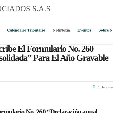
Calendario Tributario
NotiNexia
Eventos
Sobre 
cribe El Formulario No. 260
solidada” Para El Año Gravable
No hay com
 Formulario No. 260 “Declaración anual