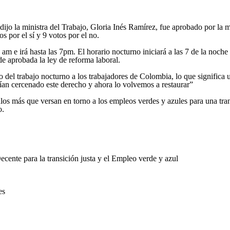
ijo la ministra del Trabajo, Gloria Inés Ramírez, fue aprobado por la m
s por el sí y 9 votos por el no.
am e irá hasta las 7pm. El horario nocturno iniciará a las 7 de la noche
e aprobada la ley de reforma laboral.
ho del trabajo nocturno a los trabajadores de Colombia, lo que significa 
abían cercenado este derecho y ahora lo volvemos a restaurar”
los más que versan en torno a los empleos verdes y azules para una trans
o.
cente para la transición justa y el Empleo verde y azul
es