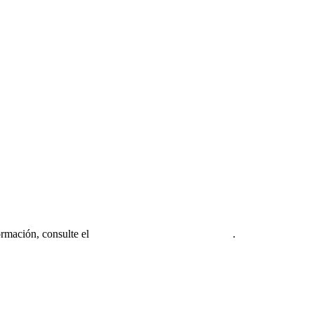
ormación, consulte el
Aviso legal de la firma miembro
.