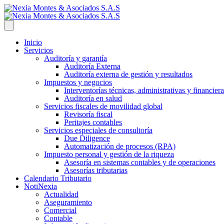
Inicio
Servicios
Auditoría y garantía
Auditoría Externa
Auditoría externa de gestión y resultados
Impuestos y negocios
Interventorías técnicas, administrativas y financiera
Auditoría en salud
Servicios fiscales de movilidad global
Revisoría fiscal
Peritajes contables
Servicios especiales de consultoría
Due Diligence
Automatización de procesos (RPA)
Impuesto personal y gestión de la riqueza
Asesoría en sistemas contables y de operaciones
Asesorías tributarias
Calendario Tributario
NotiNexia
Actualidad
Aseguramiento
Comercial
Contable