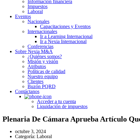
Información financiera
Impuestos
Laboral
Eventos
Nacionales
Capacitaciones y Eventos
Internacionales
Ir a Learning Internacional
Ir a Nexia Internacional
Conferencias
Sobre Nexia M&A
¿Quiénes somos?
Misión y visión
Atributos
Políticas de calidad
Nuestro equipo
Clientes
Buzón PQRD
Contáctanos
Acceder a tu cuenta
Liquidación de impuestos
Plenaria De Cámara Aprueba Artículo Qu
octubre 3, 2024
Categoría:
Laboral