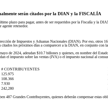
enalmente serán citados por la DIAN y la FISCALÍA
ltimo plazo para pagar, antes de ser requeridos por la Fiscalía y la DIA
e agente retenedor.
Dirección de Impuestos y Aduanas Nacionales (DIAN). Por eso, otros 16.
n citados los próximos días a comparecer a la DIAN, en conjunto con la
mayo de 2024, adeudan $10.7 billones y quienes, en nombre del Estado, 
ecaudan el impuesto sobre las ventas (IVA) o el impuesto nacional al c
# CONTRIBUYENTES
125.975
108.366
7.930
242,280
deben 487 Grandes Contribuyentes, quienes deberán compensar estas oblig