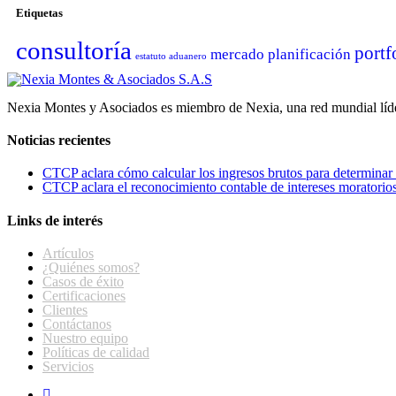
Etiquetas
consultoría
portf
mercado
planificación
estatuto aduanero
Nexia Montes y Asociados es miembro de Nexia, una red mundial líder
Noticias recientes
CTCP aclara cómo calcular los ingresos brutos para determinar l
CTCP aclara el reconocimiento contable de intereses moratorios 
Links de interés
Artículos
¿Quiénes somos?
Casos de éxito
Certificaciones
Clientes
Contáctanos
Nuestro equipo
Políticas de calidad
Servicios