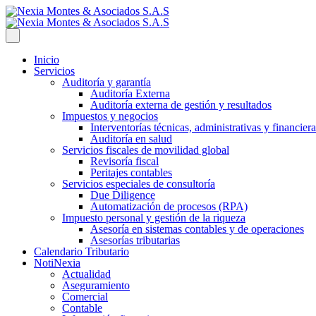
Inicio
Servicios
Auditoría y garantía
Auditoría Externa
Auditoría externa de gestión y resultados
Impuestos y negocios
Interventorías técnicas, administrativas y financiera
Auditoría en salud
Servicios fiscales de movilidad global
Revisoría fiscal
Peritajes contables
Servicios especiales de consultoría
Due Diligence
Automatización de procesos (RPA)
Impuesto personal y gestión de la riqueza
Asesoría en sistemas contables y de operaciones
Asesorías tributarias
Calendario Tributario
NotiNexia
Actualidad
Aseguramiento
Comercial
Contable