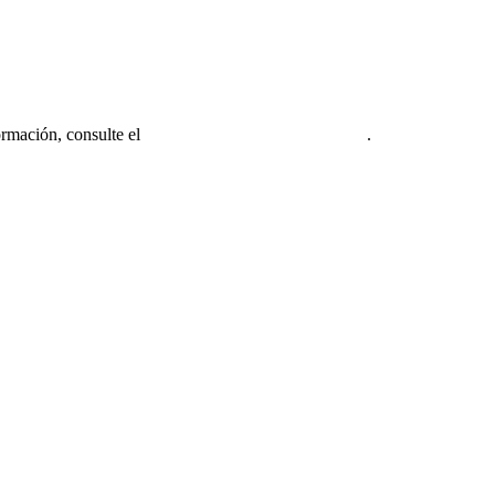
ormación, consulte el
Aviso legal de la firma miembro
.