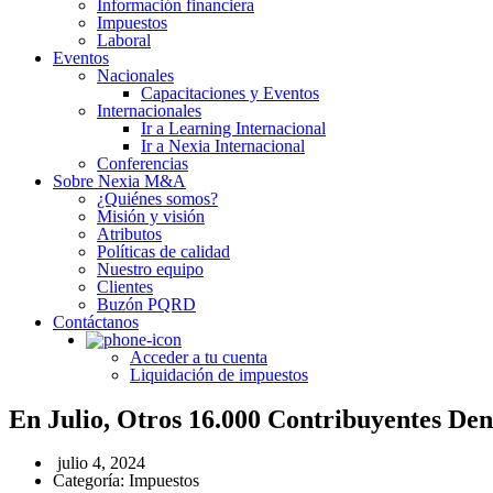
Información financiera
Impuestos
Laboral
Eventos
Nacionales
Capacitaciones y Eventos
Internacionales
Ir a Learning Internacional
Ir a Nexia Internacional
Conferencias
Sobre Nexia M&A
¿Quiénes somos?
Misión y visión
Atributos
Políticas de calidad
Nuestro equipo
Clientes
Buzón PQRD
Contáctanos
Acceder a tu cuenta
Liquidación de impuestos
En Julio, Otros 16.000 Contribuyentes D
julio 4, 2024
Categoría:
Impuestos