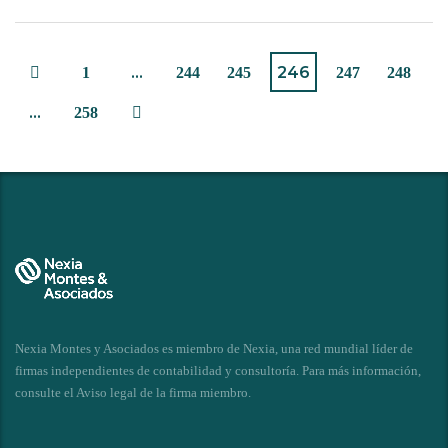
…
246
1
244
245
247
248
…
258
Nexia Montes y Asociados es miembro de Nexia, una red mundial líder de
firmas independientes de contabilidad y consultoría. Para más información,
consulte el
Aviso legal de la firma miembro
.