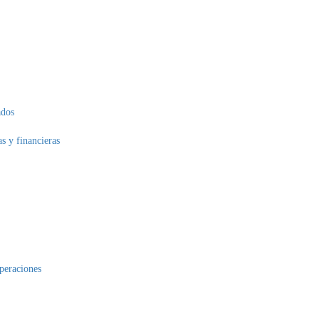
ados
as y financieras
operaciones