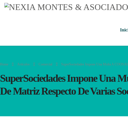
Inic
Home
Artículos
Comercial
SuperSociedades Impone Una Multa A COOSALUD
SuperSociedades Impone Una M
De Matriz Respecto De Varias So