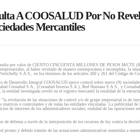
ulta A COOSALUD Por No Revel
ciedades Mercantiles
una multa por valor de CIENTO CINCUENTA MILLONES DE PESOS M/CTE ($150.0
presariales, al haber revelado de manera extemporánea e incompleta, la situa
ortichelly S.A.S., en los términos de los artículos 260 y 261 del Código de C
va de Desarrollo Integral COOSALUD ejerce control sobre nueve (9) sociedades.
 en Salud Coosalud S.A., (Coosalud Inversa S.A.), Red Humana S.A.S., y Coosa
la entidad investigada reveló en el registro mercantil la totalidad de la estructu
la revelación de las situaciones de control y/o de grupo empresarial es de inter
 matrices o controlantes y de todas las entidades vinculadas. La publicidad de l
ictos de intereses de los administradores sociales, realidad de las operaciones e
cho de defensa a través de la interposición de los recursos de ley contra la deci
el pronto y debido trámite de las actuaciones administrativas sometidas a nues