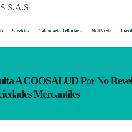
io
Servicios
Calendario Tributario
NotiNexia
Event
 Por No Revelar Oportunamente Su Condición De Matriz Respecto De Varias Sociedades 
ulta A COOSALUD Por No Revel
ciedades Mercantiles