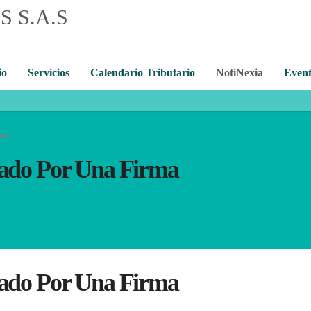
io
Servicios
Calendario Tributario
NotiNexia
Event
rma
stado Por Una Firma
stado Por Una Firma