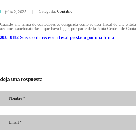
Categoría:
Contable
julio 2, 2025
Cuando una firma de contadores es designada como revisor fiscal de una entid
acciones sancionatorias a que haya lugar, por parte de la Junta Central de Cont
2025-0182-Servicio-de-revisoria-fiscal-prestado-por-una-firma
deja una respuesta