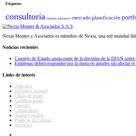
Etiquetas
consultoría
portf
mercado
planificación
estatuto aduanero
Nexia Montes y Asociados es miembro de Nexia, una red mundial líder
Noticias recientes
Consejo de Estado anula parte de la doctrina de la DIAN sobre 
Empresas deben responder por la mora en aportes sin afectar el
Links de interés
Artículos
¿Quiénes somos?
Casos de éxito
Certificaciones
Clientes
Contáctanos
Nuestro equipo
Políticas de calidad
Servicios