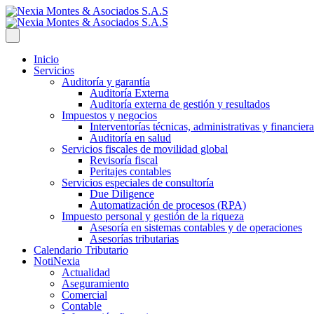
Inicio
Servicios
Auditoría y garantía
Auditoría Externa
Auditoría externa de gestión y resultados
Impuestos y negocios
Interventorías técnicas, administrativas y financiera
Auditoría en salud
Servicios fiscales de movilidad global
Revisoría fiscal
Peritajes contables
Servicios especiales de consultoría
Due Diligence
Automatización de procesos (RPA)
Impuesto personal y gestión de la riqueza
Asesoría en sistemas contables y de operaciones
Asesorías tributarias
Calendario Tributario
NotiNexia
Actualidad
Aseguramiento
Comercial
Contable