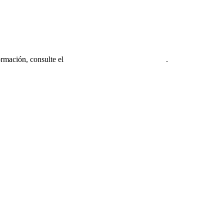
ormación, consulte el
Aviso legal de la firma miembro
.