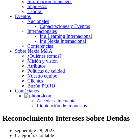
Información financiera
Impuestos
Laboral
Eventos
Nacionales
Capacitaciones y Eventos
Internacionales
Ir a Learning Internacional
Ir a Nexia Internacional
Conferencias
Sobre Nexia M&A
¿Quiénes somos?
Misión y visión
Atributos
Políticas de calidad
Nuestro equipo
Clientes
Buzón PQRD
Contáctanos
Acceder a tu cuenta
Liquidación de impuestos
Reconocimiento Intereses Sobre Deudas
septiembre 28, 2023
Categoría:
Contable