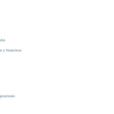
ados
as y financieras
operaciones