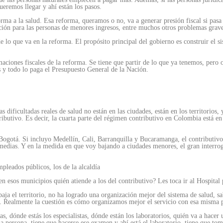
ueremos llegar y ahí están los pasos.
 a la salud. Esa reforma, queramos o no, va a generar presión fiscal si pasa 
ación para las personas de menores ingresos, entre muchos otros problemas grave
 lo que va en la reforma. El propósito principal del gobierno es construir el si
imaciones fiscales de la reforma. Se tiene que partir de lo que ya tenemos, pe
 y todo lo paga el Presupuesto General de la Nación.
 dificultadas reales de salud no están en las ciudades, están en los territorios,
ibutivo. Es decir, la cuarta parte del régimen contributivo en Colombia está en B
ogotá. Si incluyo Medellín, Cali, Barranquilla y Bucaramanga, el contributivo 
medias. Y en la medida en que voy bajando a ciudades menores, el gran interrogan
pleados públicos, los de la alcaldía
n esos municipios quién atiende a los del contributivo? Les toca ir al Hospital
aja el territorio, no ha logrado una organización mejor del sistema de salud, 
. Realmente la cuestión es cómo organizamos mejor el servicio con esa misma p
as, dónde estás los especialistas, dónde están los laboratorios, quién va a hacer
la persona, tiene que hacerse ese examen y ahí está el laboratorio, tiene que to