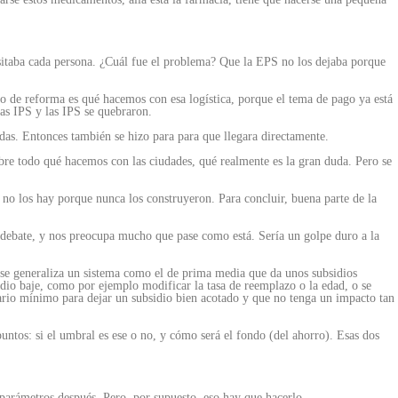
cesitaba cada persona. ¿Cuál fue el problema? Que la EPS no los dejaba porque
o de reforma es qué hacemos con esa logística, porque el tema de pago ya está
las IPS y las IPS se quebraron.
das. Entonces también se hizo para para que llegara directamente.
sobre todo qué hacemos con las ciudades, qué realmente es la gran duda. Pero se
e no los hay porque nunca los construyeron. Para concluir, buena parte de la
r debate, y nos preocupa mucho que pase como está. Sería un golpe duro a la
 se generaliza un sistema como el de prima media que da unos subsidios
idio baje, como por ejemplo modificar la tasa de reemplazo o la edad, o se
ario mínimo para dejar un subsidio bien acotado y que no tenga un impacto tan
untos: si el umbral es ese o no, y cómo será el fondo (del ahorro). Esas dos
 parámetros después. Pero, por supuesto, eso hay que hacerlo.