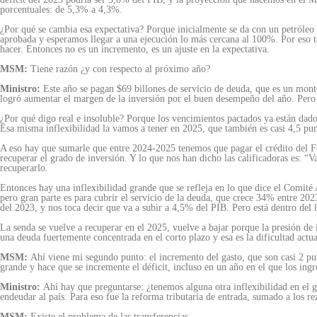
porcentuales: de 5,3% a 4,3%.
¿Por qué se cambia esa expectativa? Porque inicialmente se da con un petróleo e
aprobada y esperamos llegar a una ejecución lo más cercana al 100%. Por eso te
hacer. Entonces no es un incremento, es un ajuste en la expectativa.
MSM:
Tiene razón ¿y con respecto al próximo año?
Ministro:
Este año se pagan $69 billones de servicio de deuda, que es un mont
logró aumentar el margen de la inversión por el buen desempeño del año. Pero 
¿Por qué digo real e insoluble? Porque los vencimientos pactados ya están dados
Esa misma inflexibilidad la vamos a tener en 2025, que también es casi 4,5 pun
A eso hay que sumarle que entre 2024-2025 tenemos que pagar el crédito del F
recuperar el grado de inversión. Y lo que nos han dicho las calificadoras es: 
recuperarlo.
Entonces hay una inflexibilidad grande que se refleja en lo que dice el Comité
pero gran parte es para cubrir el servicio de la deuda, que crece 34% entre 20
del 2023, y nos toca decir que va a subir a 4,5% del PIB. Pero está dentro del 
La senda se vuelve a recuperar en el 2025, vuelve a bajar porque la presión de
una deuda fuertemente concentrada en el corto plazo y esa es la dificultad act
MSM:
Ahí viene mi segundo punto: el incremento del gasto, que son casi 2 pun
grande y hace que se incremente el déficit, incluso en un año en el que los ingr
Ministro:
Ahí hay que preguntarse: ¿tenemos alguna otra inflexibilidad en el g
endeudar al país. Para eso fue la reforma tributaria de entrada, sumado a los r
MSM:
Existe el problema de las transferencias