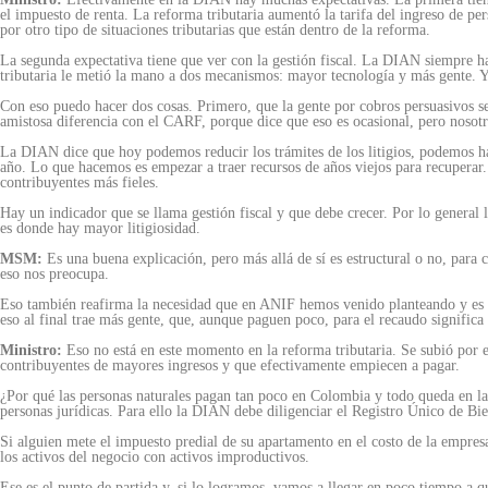
el impuesto de renta. La reforma tributaria aumentó la tarifa del ingreso de pe
por otro tipo de situaciones tributarias que están dentro de la reforma.
La segunda expectativa tiene que ver con la gestión fiscal. La DIAN siempre ha
tributaria le metió la mano a dos mecanismos: mayor tecnología y más gente. 
Con eso puedo hacer dos cosas. Primero, que la gente por cobros persuasivos se
amistosa diferencia con el CARF, porque dice que eso es ocasional, pero nosot
La DIAN dice que hoy podemos reducir los trámites de los litigios, podemos h
año. Lo que hacemos es empezar a traer recursos de años viejos para recuperar. 
contribuyentes más fieles.
Hay un indicador que se llama gestión fiscal y que debe crecer. Por lo gener
es donde hay mayor litigiosidad.
MSM:
Es una buena explicación, pero más allá de sí es estructural o no, para 
eso nos preocupa.
Eso también reafirma la necesidad que en ANIF hemos venido planteando y es q
eso al final trae más gente, que, aunque paguen poco, para el recaudo significa
Ministro:
Eso no está en este momento en la reforma tributaria. Se subió por e
contribuyentes de mayores ingresos y que efectivamente empiecen a pagar.
¿Por qué las personas naturales pagan tan poco en Colombia y todo queda en la 
personas jurídicas. Para ello la DIAN debe diligenciar el Registro Único de Bi
Si alguien mete el impuesto predial de su apartamento en el costo de la empres
los activos del negocio con activos improductivos.
Ese es el punto de partida y, si lo logramos, vamos a llegar en poco tiempo a q