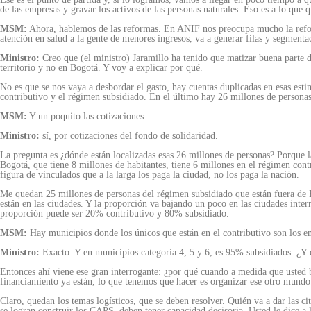
de las empresas y gravar los activos de las personas naturales. Eso es a lo que q
MSM:
Ahora, hablemos de las reformas. En ANIF nos preocupa mucho la reforma
atención en salud a la gente de menores ingresos, va a generar filas y segment
Ministro:
Creo que (el ministro) Jaramillo ha tenido que matizar buena parte de
territorio y no en Bogotá. Y voy a explicar por qué.
No es que se nos vaya a desbordar el gasto, hay cuentas duplicadas en esas est
contributivo y el régimen subsidiado. En el último hay 26 millones de personas
MSM:
Y un poquito las cotizaciones
Ministro:
sí, por cotizaciones del fondo de solidaridad.
La pregunta es ¿dónde están localizadas esas 26 millones de personas? Porque las
Bogotá, que tiene 8 millones de habitantes, tiene 6 millones en el régimen contr
figura de vinculados que a la larga los paga la ciudad, no los paga la nación.
Me quedan 25 millones de personas del régimen subsidiado que están fuera de B
están en las ciudades. Y la proporción va bajando un poco en las ciudades inter
proporción puede ser 20% contributivo y 80% subsidiado.
MSM:
Hay municipios donde los únicos que están en el contributivo son los em
Ministro:
Exacto. Y en municipios categoría 4, 5 y 6, es 95% subsidiados. ¿Y e
Entonces ahí viene ese gran interrogante: ¿por qué cuando a medida que usted b
financiamiento ya están, lo que tenemos que hacer es organizar ese otro mundo
Claro, quedan los temas logísticos, que se deben resolver. Quién va a dar las cit
se logran construir los CAPS, deben tener capacidad decisoria. Usted le dice a 