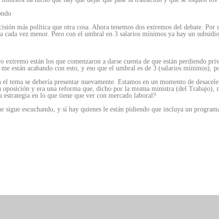
fondo
decisión más política que otra cosa. Ahora tenemos dos extremos del debate. Por
ea cada vez menor. Pero con el umbral en 3 salarios mínimos ya hay un subsidio
ro extremo están los que comenzaron a darse cuenta de que están perdiendo privi
a me están acabando con esto, y eso que el umbral es de 3 (salarios mínimos), p
on el tema se debería presentar nuevamente. Estamos en un momento de desacele
oposición y era una reforma que, dicho por la misma ministra (del Trabajo), n
 estrategia en lo que tiene que ver con mercado laboral?
 que sigue escuchando, y sí hay quienes le están pidiendo que incluya un progra