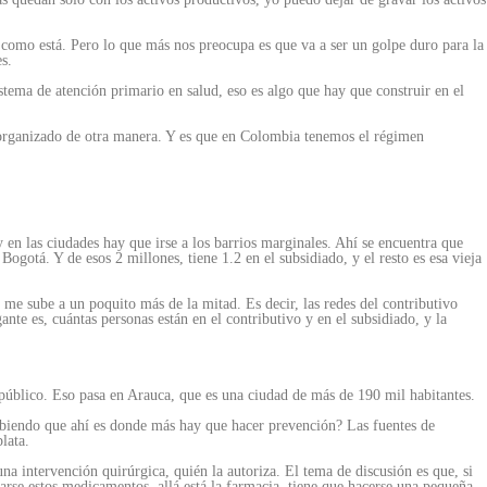
como está. Pero lo que más nos preocupa es que va a ser un golpe duro para la
s.
stema de atención primario en salud, eso es algo que hay que construir en el
ro organizado de otra manera. Y es que en Colombia tenemos el régimen
 y en las ciudades hay que irse a los barrios marginales. Ahí se encuentra que
ogotá. Y de esos 2 millones, tiene 1.2 en el subsidiado, y el resto es esa vieja
me sube a un poquito más de la mitad. Es decir, las redes del contributivo
te es, cuántas personas están en el contributivo y en el subsidiado, y la
 público. Eso pasa en Arauca, que es una ciudad de más de 190 mil habitantes.
sabiendo que ahí es donde más hay que hacer prevención? Las fuentes de
lata.
 una intervención quirúrgica, quién la autoriza. El tema de discusión es que, si
marse estos medicamentos, allá está la farmacia, tiene que hacerse una pequeña