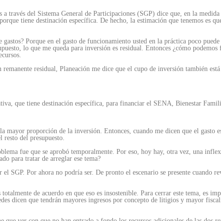
ales a través del Sistema General de Participaciones (SGP) dice que, en la medid
porque tiene destinación específica. De hecho, la estimación que tenemos es q
de gastos? Porque en el gasto de funcionamiento usted en la práctica poco pued
upuesto, lo que me queda para inversión es residual. Entonces ¿cómo podemos 
ecursos.
n remanente residual, Planeación me dice que el cupo de inversión también está
iva, que tiene destinación específica, para financiar el SENA, Bienestar Familia
va la mayor proporción de la inversión. Entonces, cuando me dicen que el gasto es
l resto del presupuesto.
blema fue que se aprobó temporalmente. Por eso, hoy hay, otra vez, una inflex
do para tratar de arreglar ese tema?
 el SGP. Por ahora no podría ser. De pronto el escenario se presente cuando rev
s totalmente de acuerdo en que eso es insostenible. Para cerrar este tema, es im
stedes dicen que tendrán mayores ingresos por concepto de litigios y mayor fisc
que ver con que no han entrado a fondo los recursos adicionales de las dos re