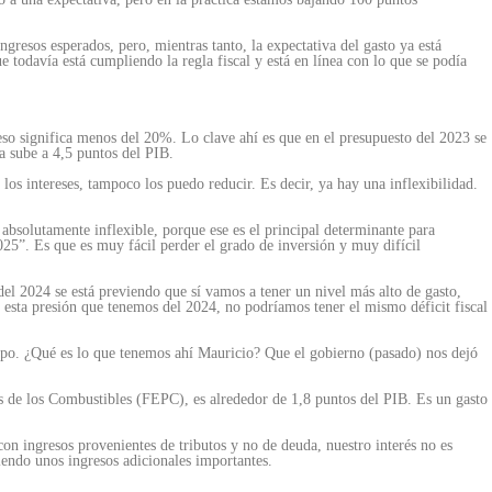
gresos esperados, pero, mientras tanto, la expectativa del gasto ya está
todavía está cumpliendo la regla fiscal y está en línea con lo que se podía
so significa menos del 20%. Lo clave ahí es que en el presupuesto del 2023 se
a sube a 4,5 puntos del PIB.
los intereses, tampoco los puedo reducir. Es decir, ya hay una inflexibilidad.
bsolutamente inflexible, porque ese es el principal determinante para
025”. Es que es muy fácil perder el grado de inversión y muy difícil
el 2024 se está previendo que sí vamos a tener un nivel más alto de gasto,
 esta presión que tenemos del 2024, no podríamos tener el mismo déficit fiscal
.
iempo. ¿Qué es lo que tenemos ahí Mauricio? Que el gobierno (pasado) nos dejó
os de los Combustibles (FEPC), es alrededor de 1,8 puntos del PIB. Es un gasto
on ingresos provenientes de tributos y no de deuda, nuestro interés no es
iendo unos ingresos adicionales importantes.