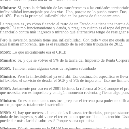
Ministro:
Sí, pero la definición de las transferencias a las entidades territori
inflexibilidad inmanejable por dos vías. Uno, porque no lo puedo mover. Dos, 
el 16%. Esa es la principal inflexibilidad en los gastos de funcionamiento.
La pregunta es ¿yo cómo financio el resto de un Estado que tiene una inercia 
queda? Si sumo funcionamiento y deuda, y pregunto cuánto es el tope del pres
financiarlo contra más ingresos o mirando qué alternativas tengo de reasignar r
Pero la inversión también tiene una inflexibilidad. Con todo y que me queda u
aquí llaman imporenta, que es el resultado de la reforma tributaria de 2012.
MSM:
Lo que inicialmente era el CREE
Ministro:
Sí, y que se volvió el 9% de la tarifa del Impuesto de Renta Corporat
MSM:
También están algunas cosas de régimen subsidiado
Ministro:
Pero la inflexibilidad ya está ahí. Esa destinación específica se lle
inflexibles: el servicio de deuda, el SGP y el 9% de imporenta. Eso me limita e
MSM:
Justamente por eso en el 2001 hicimos la reforma al SGP, aunque el pro
que necesita, eso es imposible y en algún momento revienta. ¿Tienen algo pensa
Ministro:
En estos momentos nos toca preparar el terreno para poder modificar
orden porque es totalmente insostenible.
MSM:
Sí, hay que meterse al tema de las finanzas territoriales, porque estamo
duda de los ingresos, y ahí viene el tercer punto que nos llama la atención. U
puede dar más claridad sobre eso? Porque suena optimista.
Ministro:
Efectivamente en la DIAN hay muchas expectativas. La primera tiene 