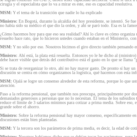
cirugía y el especialista que lo va a mirar es este, eso es capacidad resolutiva.
MSM:
Y el tema de la transición que nadie lo ha explicado
Ministro:
En Bogotá, durante la alcaldía del hoy presidente, se intentó. Se fue
no había sido su médico el que dio la orden, y ahí se paró todo. Esa es la famo
¿Cómo hacemos hoy para que eso sea realidad? Ahí lo clave es cómo organiza ust
resuelto hace rato, que lo hicieron ustedes cuando estaban en el Ministerio, co
MSM:
Y no sólo por eso. Nosotros hicimos el giro directo también pensando en
Ministro:
Ahí está, la plata está resuelta. Entonces yo le he dicho al (ministr
debe hacer visible que detrás del contributivo está el gasto en lo que se llama “
Si se trata de reorganizar lo otro, ahí no hay mayor gasto. De pronto sí hay un 
discusión se centra en cómo organizamos la logística, qué hacemos con esta inf
MSM:
Ojalá se logre un consenso alrededor de esta reforma, porque lo que ust
atención.
Paso a la reforma pensional, que también nos preocupa, principalmente por dos
demasiados generosos a personas que no lo necesitan. El tema de los subsidios 
reduce el límite de 3 salarios mínimos para cotizar a prima media. Sobre eso,
grande sobre el ahorro.
Ministro:
Sobre la reforma pensional hay mayor consenso, específicamente en qu
discusiones están bien planteadas.
MSM:
Y la tercera son los parámetros de prima media, es decir, la edad de cot
Ministro:
Nosotros habíamos dicho que se debían tocar los parámetros, pero la 