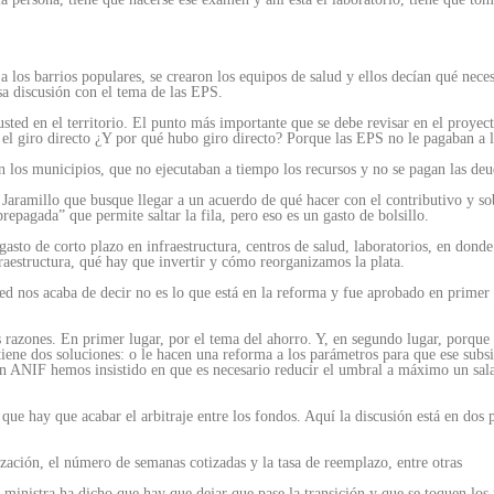
 a los barrios populares, se crearon los equipos de salud y ellos decían qué ne
sa discusión con el tema de las EPS.
ed en el territorio. El punto más importante que se debe revisar en el proyect
n el giro directo ¿Y por qué hubo giro directo? Porque las EPS no le pagaban a 
 los municipios, que no ejecutaban a tiempo los recursos y no se pagan las deu
o) Jaramillo que busque llegar a un acuerdo de qué hacer con el contributivo y 
prepagada” que permite saltar la fila, pero eso es un gasto de bolsillo.
gasto de corto plazo en infraestructura, centros de salud, laboratorios, en dond
raestructura, qué hay que invertir y cómo reorganizamos la plata.
ed nos acaba de decir no es lo que está en la reforma y fue aprobado en prime
 razones. En primer lugar, por el tema del ahorro. Y, en segundo lugar, porque
tiene dos soluciones: o le hacen una reforma a los parámetros para que ese subs
 en ANIF hemos insistido en que es necesario reducir el umbral a máximo un sal
e hay que acabar el arbitraje entre los fondos. Aquí la discusión está en dos p
ización, el número de semanas cotizadas y la tasa de reemplazo, entre otras
ministra ha dicho que hay que dejar que pase la transición y que se toquen los