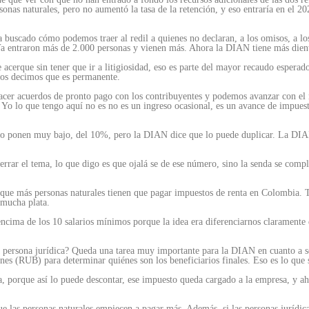
rsonas naturales, pero no aumentó la tasa de la retención, y eso entraría en el 
 buscado cómo podemos traer al redil a quienes no declaran, a los omisos, a los
Ya entraron más de 2.000 personas y vienen más. Ahora la DIAN tiene más dient
 acerque sin tener que ir a litigiosidad, eso es parte del mayor recaudo espera
ros decimos que es permanente.
acer acuerdos de pronto pago con los contribuyentes y podemos avanzar con el 
Yo lo que tengo aquí no es no es un ingreso ocasional, es un avance de impuestos
al lo ponen muy bajo, del 10%, pero la DIAN dice que lo puede duplicar. La DI
cerrar el tema, lo que digo es que ojalá se de ese número, sino la senda se comp
ue más personas naturales tienen que pagar impuestos de renta en Colombia. Te
 mucha plata.
ncima de los 10 salarios mínimos porque la idea era diferenciarnos claramente 
persona jurídica? Queda una tarea muy importante para la DIAN en cuanto a sepa
enes (RUB) para determinar quiénes son los beneficiarios finales. Eso es lo que
a, porque así lo puede descontar, ese impuesto queda cargado a la empresa, y a
ue las personas naturales empiecen a pagar más. Además, si las personas jurídic