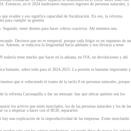
2024. Entonces, en el 2024 tendríamos mayores ingresos de personas naturales, y
 que evaden y eso significa capacidad de fiscalización. En eso, la reforma
es para cumplir su gestión.
do. Segundo, tener dientes para hacer cobros coactivos. Ahí tenemos una
recaudo. Decimos que no es temporal, porque cada litigio es un impuesto de un
. Además, se reduciría la litigiosidad hacia adelante y nos llevaría a tener
AN todavía tiene mucho que hacer en la aduana, en IVA, en devoluciones y ahí
lica bastante, sobre todo para el 2024-2025. La presión es bastante importante y
nemos que ir reduciendo el tramo de la tarifa 0 en personas naturales, porque
de la reforma Carrasquilla y dar un mensaje: hay que ubicar quiénes son los
rar los activos que están mezclados, los de las personas naturales y los de las
 se va a empezar a hacer con el RUB, separarlos.
hí hay una explicación de la improductividad de las empresas. Están mezclando
as quedan solo con los activos productivos, yo puedo dejar de gravar los activos