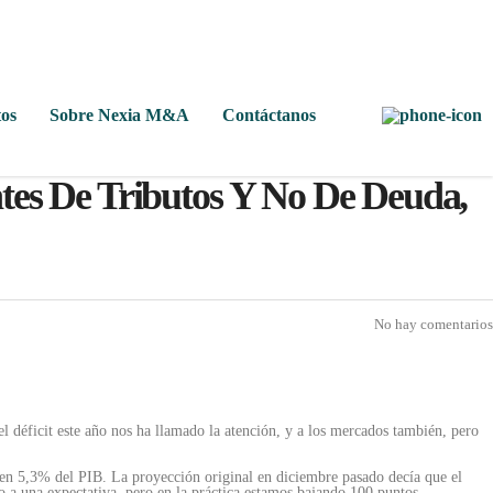
os
Sobre Nexia M&A
Contáctanos
tes De Tributos Y No De Deuda,
No hay comentarios
l déficit este año nos ha llamado la atención, y a los mercados también, pero
 en 5,3% del PIB. La proyección original en diciembre pasado decía que el
a una expectativa, pero en la práctica estamos bajando 100 puntos