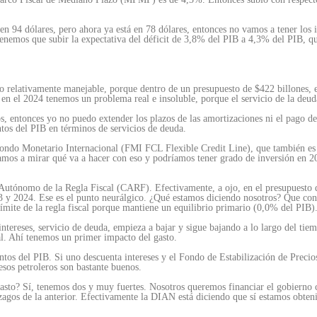
n 94 dólares, pero ahora ya está en 78 dólares, entonces no vamos a tener los in
nemos que subir la expectativa del déficit de 3,8% del PIB a 4,3% del PIB, que 
o relativamente manejable, porque dentro de un presupuesto de $422 billones, e
en el 2024 tenemos un problema real e insoluble, porque el servicio de la deud
, entonces yo no puedo extender los plazos de las amortizaciones ni el pago de 
tos del PIB en términos de servicios de deuda.
ondo Monetario Internacional (FMI FCL Flexible Credit Line), que también es a
“Vamos a mirar qué va a hacer con eso y podríamos tener grado de inversión en 2
 Autónomo de la Regla Fiscal (CARF). Efectivamente, a ojo, en el presupuesto d
23 y 2024. Ese es el punto neurálgico. ¿Qué estamos diciendo nosotros? Que con
límite de la regla fiscal porque mantiene un equilibrio primario (0,0% del PIB)
 intereses, servicio de deuda, empieza a bajar y sigue bajando a lo largo del t
ual. Ahí tenemos un primer impacto del gasto.
tos del PIB. Si uno descuenta intereses y el Fondo de Estabilización de Preci
esos petroleros son bastante buenos.
asto? Sí, tenemos dos y muy fuertes. Nosotros queremos financiar el gobierno c
ezagos de la anterior. Efectivamente la DIAN está diciendo que sí estamos obten