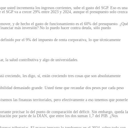
a que usted incrementa los ingresos corrientes, sube el gasto del SGP. Eso es una
ue el SGP va a crecer 29% entre 2023 y 2024, aunque el presupuesto solo crezca
e mover, y de hecho el gasto de funcionamiento es el 60% del presupuesto. ¿Qué
financiar más inversión? No lo puedo hacer contra deuda, sólo puedo
 definido por el 9% del impuesto de renta corporativa, lo que técnicamente
r, la salud contributiva y algo de universidades.
tá creciendo, les digo, sí, están creciendo tres cosas que son absolutamente
ibilidad demasiado grande. Usted tiene que recaudar dos pesos por cada peso
isemos las finanzas territoriales, pero efectivamente a eso tenemos que ponerle
portante precisar lo del punto de comparación del déficit. Sin embargo, queda la
alización por parte de la DIAN, que entre los dos suman 1,7 del PIB. ¿Nos
formas tributarias. El mayor impacto lo tendremos en el 2024, sobre todo con