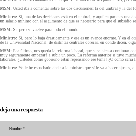
MSM:
Usted iba a comentar sobre las dos discusiones: la del umbral y la del 
Ministro:
Sí, una de las decisiones está en el umbral, y aquí en parte es una 
un salario mínimo con el argumento de que es necesario para que el subsidio s
MSM:
Sí, pero se vuelve para todo el mundo
Ministro:
Sí, pero lo baja drásticamente y ese es un avance enorme. Y en el ot
de la Universidad Nacional, de distintas centrales obreras, en donde dicen, oig
MSM:
Por último, nos queda la reforma laboral, que si se piensa continuar c
muy seguramente empezará a subir un poco. La reforma anterior sí tuvo mucha 
laborales. ¿Ustedes como gobierno están repensando ese tema? ¿O cómo sería la
Ministro:
Yo le he escuchado decir a la ministra que sí le va a hacer ajustes,
deja una respuesta