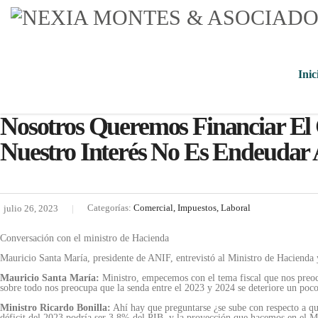
Inic
Nosotros Queremos Financiar El 
Nuestro Interés No Es Endeudar A
Categorías:
Comercial, Impuestos, Laboral
julio 26, 2023
Conversación con el ministro de Hacienda
Mauricio Santa María, presidente de ANIF, entrevistó al Ministro de Hacienda 
Mauricio Santa María:
Ministro, empecemos con el tema fiscal que nos preocup
sobre todo nos preocupa que la senda entre el 2023 y 2024 se deteriore un poco
Ministro Ricardo Bonilla:
Ahí hay que preguntarse ¿se sube con respecto a qu
déficit del 2023 podría ser 3,8% del PIB, y la proyección que hacemos en el 