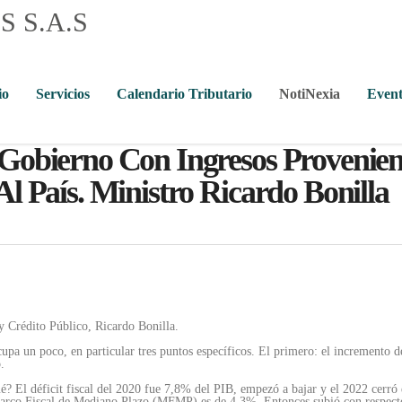
io
Servicios
Calendario Tributario
NotiNexia
Event
Gobierno Con Ingresos Provenien
l País. Ministro Ricardo Bonilla
y Crédito Público, Ricardo Bonilla.
a un poco, en particular tres puntos específicos. El primero: el incremento de
.
é? El déficit fiscal del 2020 fue 7,8% del PIB, empezó a bajar y el 2022 cerró
Marco Fiscal de Mediano Plazo (MFMP) es de 4,3%. Entonces subió con respecto 