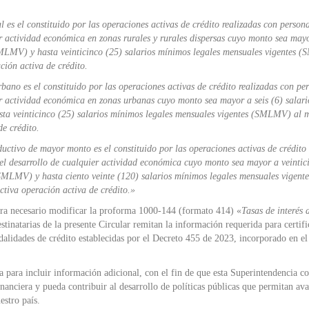
l es el constituido por las operaciones activas de crédito realizadas con person
er actividad económica en zonas rurales y rurales dispersas cuyo monto sea mayo
SMLMV) y hasta veinticinco (25) salarios mínimos legales mensuales vigentes
ción activa de crédito.
bano es el constituido por las operaciones activas de crédito realizadas con pe
ier actividad económica en zonas urbanas cuyo monto sea mayor a seis (6) salari
ta veinticinco (25) salarios mínimos legales mensuales vigentes (SMLMV) al
de crédito.
uctivo de mayor monto es el constituido por las operaciones activas de crédito
 el desarrollo de cualquier actividad económica cuyo monto sea mayor a veintic
SMLMV) y hasta ciento veinte (120) salarios mínimos legales mensuales vigente
tiva operación activa de crédito.»
dera necesario modificar la proforma 1000-144 (formato 414) «
Tasas de interés 
stinatarias de la presente Circular remitan la información requerida para certifi
dalidades de crédito establecidas por el Decreto 455 de 2023, incorporado en e
ma para incluir información adicional, con el fin de que esta Superintendencia c
inanciera y pueda contribuir al desarrollo de políticas públicas que permitan av
estro país.