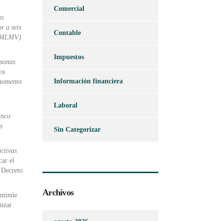
Comercial
as
r a seis
Contable
 (SMLMV)
Impuestos
rsonas
os
Información financiera
 momento
Laboral
inco
s
Sin Categorizar
activas
car el
l Decreto
Archivos
ontinúe
anzar