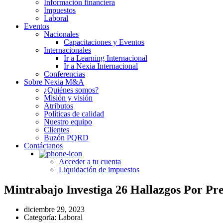
Información financiera
Impuestos
Laboral
Eventos
Nacionales
Capacitaciones y Eventos
Internacionales
Ir a Learning Internacional
Ir a Nexia Internacional
Conferencias
Sobre Nexia M&A
¿Quiénes somos?
Misión y visión
Atributos
Políticas de calidad
Nuestro equipo
Clientes
Buzón PQRD
Contáctanos
Acceder a tu cuenta
Liquidación de impuestos
Mintrabajo Investiga 26 Hallazgos Por
diciembre 29, 2023
Categoría:
Laboral