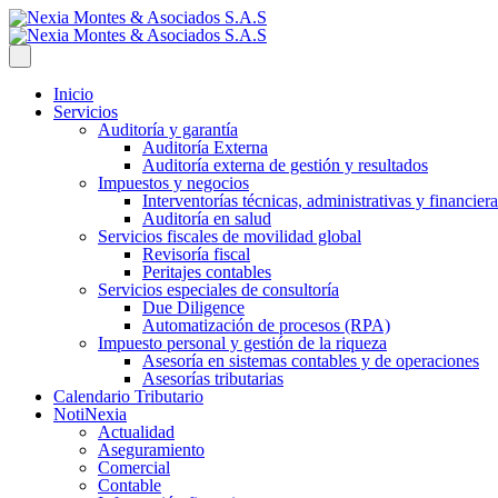
Inicio
Servicios
Auditoría y garantía
Auditoría Externa
Auditoría externa de gestión y resultados
Impuestos y negocios
Interventorías técnicas, administrativas y financiera
Auditoría en salud
Servicios fiscales de movilidad global
Revisoría fiscal
Peritajes contables
Servicios especiales de consultoría
Due Diligence
Automatización de procesos (RPA)
Impuesto personal y gestión de la riqueza
Asesoría en sistemas contables y de operaciones
Asesorías tributarias
Calendario Tributario
NotiNexia
Actualidad
Aseguramiento
Comercial
Contable