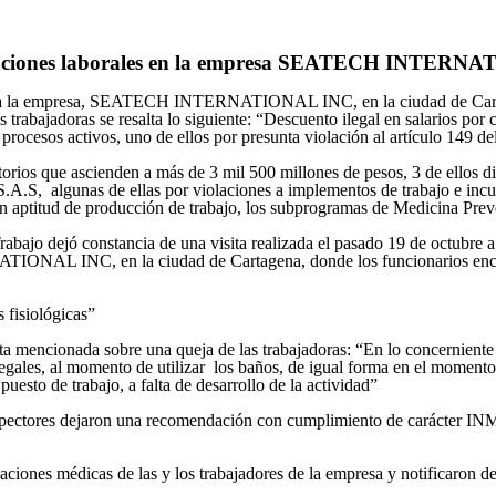
violaciones laborales en la empresa SEATECH INTERN
itas a la empresa, SEATECH INTERNATIONAL INC, en la ciudad de Car
s trabajadoras se resalta lo siguiente: “Descuento ilegal en salarios por 
activos, uno de ellos por presunta violación al artículo 149 del cód
onatorios que ascienden a más de 3 mil 500 millones de pesos, 3 de 
.S, algunas de ellas por violaciones a implementos de trabajo e in
 en aptitud de producción de trabajo, los subprogramas de Medicina Prev
abajo dejó constancia de una visita realizada el pasado 19 de octubre a
TIONAL INC, en la ciudad de Cartagena, donde los funcionarios encont
 fisiológicas”
cta mencionada sobre una queja de las trabajadoras: “En lo concerniente 
egales, al momento de utilizar los baños, de igual forma en el momento
esto de trabajo, a falta de desarrollo de la actividad”
nspectores dejaron una recomendación con cumplimiento de carácter IN
aciones médicas de las y los trabajadores de la empresa y notificaron de