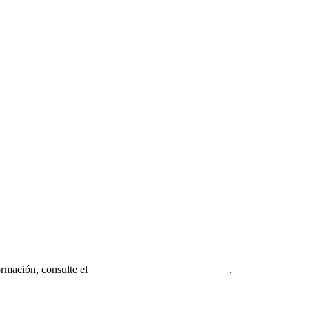
ormación, consulte el
Aviso legal de la firma miembro
.