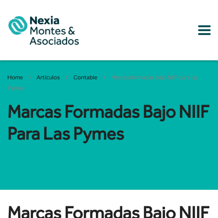
Home
Artículos
Contable
Marcas formadas bajo NIIF para las
Pymes
Marcas Formadas Bajo NIIF
Para Las Pymes
Marcas Formadas Bajo NIIF