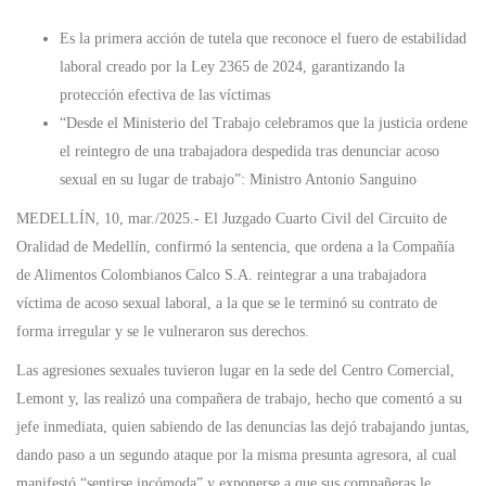
Es la primera acción de tutela que reconoce el fuero de estabilidad
laboral creado por la Ley 2365 de 2024, garantizando la
protección efectiva de las víctimas
“Desde el Ministerio del Trabajo celebramos que la justicia ordene
el reintegro de una trabajadora despedida tras denunciar acoso
sexual en su lugar de trabajo”: Ministro Antonio Sanguino
MEDELLÍN, 10, mar./2025.- El Juzgado Cuarto Civil del Circuito de
Oralidad de Medellín, confirmó la sentencia, que ordena a la Compañía
de Alimentos Colombianos Calco S.A. reintegrar a una trabajadora
víctima de acoso sexual laboral, a la que se le terminó su contrato de
forma irregular y se le vulneraron sus derechos.
Las agresiones sexuales tuvieron lugar en la sede del Centro Comercial,
Lemont y, las realizó una compañera de trabajo, hecho que comentó a su
jefe inmediata, quien sabiendo de las denuncias las dejó trabajando juntas,
dando paso a un segundo ataque por la misma presunta agresora, al cual
manifestó “sentirse incómoda” y exponerse a que sus compañeras le