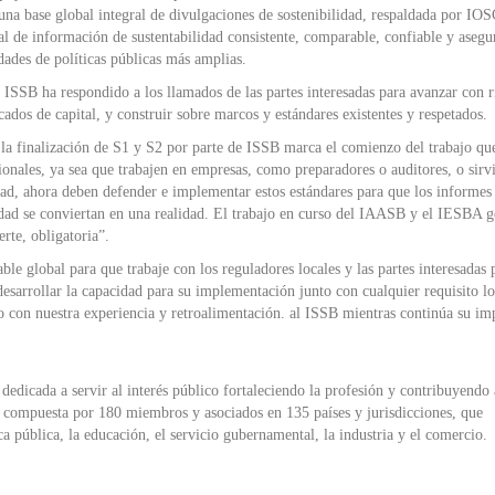
una base global integral de divulgaciones de sostenibilidad, respaldada por IO
al de información de sustentabilidad consistente, comparable, confiable y asegu
ades de políticas públicas más amplias.
 ISSB ha respondido a los llamados de las partes interesadas para avanzar con 
cados de capital, y construir sobre marcos y estándares existentes y respetados.
la finalización de S1 y S2 por parte de ISSB marca el comienzo del trabajo qu
sionales, ya sea que trabajen en empresas, como preparadores o auditores, o sirv
dad, ahora deben defender e implementar estos estándares para que los informes
lidad se conviertan en una realidad. El trabajo en curso del IAASB y el IESBA 
erte, obligatoria”.
le global para que trabaje con los reguladores locales y las partes interesadas 
esarrollar la capacidad para su implementación junto con cualquier requisito lo
 con nuestra experiencia y retroalimentación. al ISSB mientras continúa su im
edicada a servir al interés público fortaleciendo la profesión y contribuyendo 
á compuesta por 180 miembros y asociados en 135 países y jurisdicciones, que
a pública, la educación, el servicio gubernamental, la industria y el comercio.