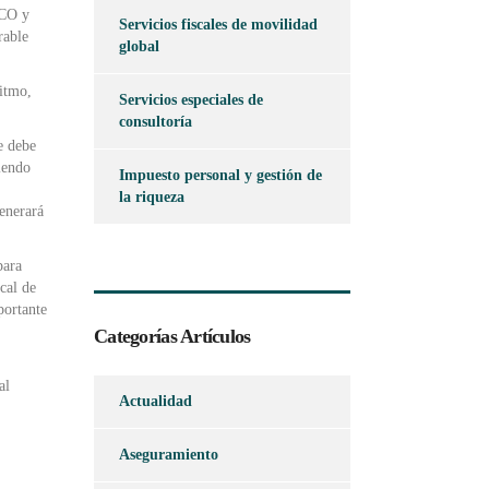
SCO y
Servicios fiscales de movilidad
rable
global
ritmo,
Servicios especiales de
consultoría
e debe
iendo
Impuesto personal y gestión de
la riqueza
generará
para
cal de
portante
Categorías Artículos
al
Actualidad
Aseguramiento