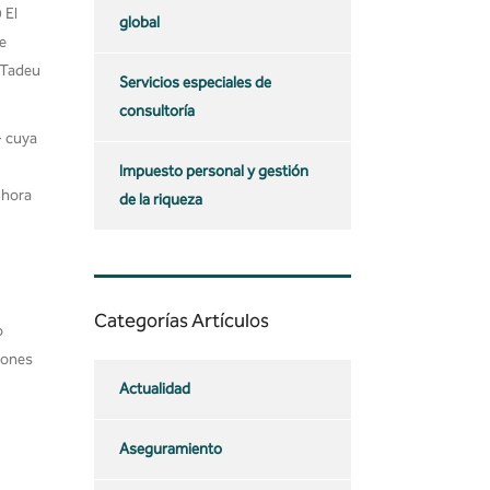
 El
global
e
r Tadeu
Servicios especiales de
consultoría
- cuya
Impuesto personal y gestión
 hora
de la riqueza
Categorías Artículos
o
iones
Actualidad
Aseguramiento