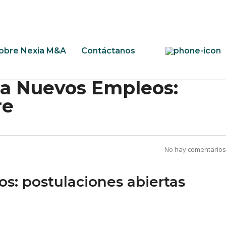
obre Nexia M&A
Contáctanos
ra Nuevos Empleos:
re
No hay comentarios
s: postulaciones abiertas