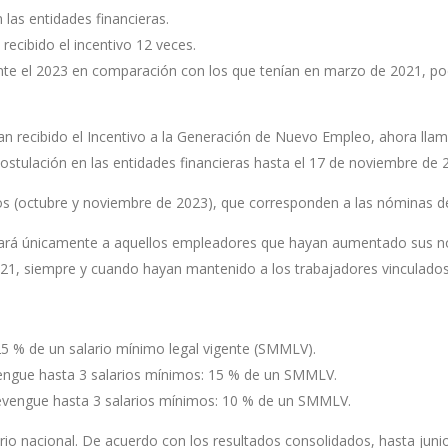
 las entidades financieras.
ecibido el incentivo 12 veces.
te el 2023 en comparación con los que tenían en marzo de 2021, pod
 recibido el Incentivo a la Generación de Nuevo Empleo, ahora llam
postulación en las entidades financieras hasta el 17 de noviembre de 
los (octubre y noviembre de 2023), que corresponden a las nóminas d
rgará únicamente a aquellos empleadores que hayan aumentado sus n
1, siempre y cuando hayan mantenido a los trabajadores vinculados
25 % de un salario mínimo legal vigente (SMMLV).
engue hasta 3 salarios mínimos: 15 % de un SMMLV.
vengue hasta 3 salarios mínimos: 10 % de un SMMLV.
torio nacional. De acuerdo con los resultados consolidados, hasta ju