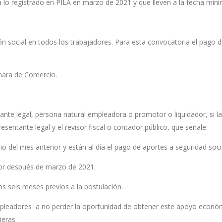
a lo registrado en PILA en marzo de 2021 y que lleven a la fecha mí
ción social en todos los trabajadores. Para esta convocatoria el pago
ámara de Comercio.
ante legal, persona natural empleadora o promotor o liquidador, si la
sentante legal y el revisor fiscal o contador público, que señale:
io del mes anterior y están al día el pago de aportes a seguridad soci
dor después de marzo de 2021.
os seis meses previos a la postulación.
empleadores a no perder la oportunidad de obtener este apoyo económ
ieras.