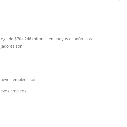
trega de $704.246 millones en apoyos económicos.
ajadores son:
 nuevos empleos son:
nuevos empleos
.