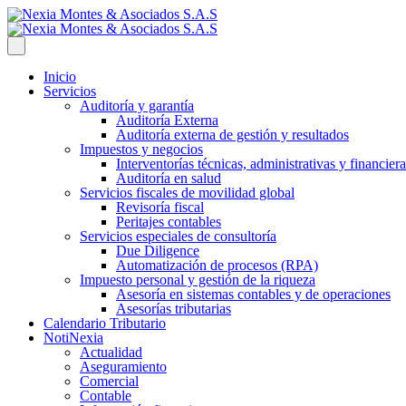
Inicio
Servicios
Auditoría y garantía
Auditoría Externa
Auditoría externa de gestión y resultados
Impuestos y negocios
Interventorías técnicas, administrativas y financiera
Auditoría en salud
Servicios fiscales de movilidad global
Revisoría fiscal
Peritajes contables
Servicios especiales de consultoría
Due Diligence
Automatización de procesos (RPA)
Impuesto personal y gestión de la riqueza
Asesoría en sistemas contables y de operaciones
Asesorías tributarias
Calendario Tributario
NotiNexia
Actualidad
Aseguramiento
Comercial
Contable