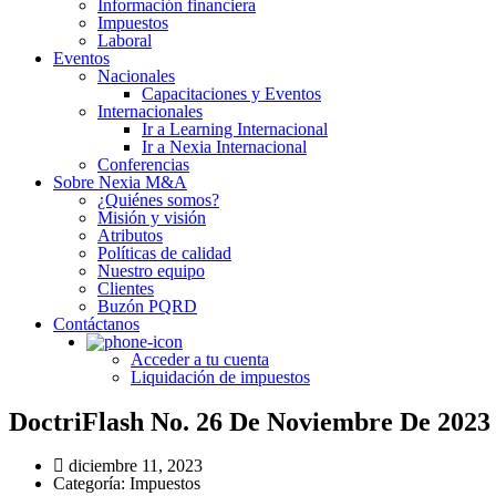
Información financiera
Impuestos
Laboral
Eventos
Nacionales
Capacitaciones y Eventos
Internacionales
Ir a Learning Internacional
Ir a Nexia Internacional
Conferencias
Sobre Nexia M&A
¿Quiénes somos?
Misión y visión
Atributos
Políticas de calidad
Nuestro equipo
Clientes
Buzón PQRD
Contáctanos
Acceder a tu cuenta
Liquidación de impuestos
DoctriFlash No. 26 De Noviembre De 2023
diciembre 11, 2023
Categoría:
Impuestos