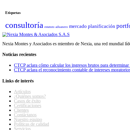
Etiquetas
consultoría
portf
mercado
planificación
estatuto aduanero
Nexia Montes y Asociados es miembro de Nexia, una red mundial líder
Noticias recientes
CTCP aclara cómo calcular los ingresos brutos para determinar l
CTCP aclara el reconocimiento contable de intereses moratorios 
Links de interés
Artículos
¿Quiénes somos?
Casos de éxito
Certificaciones
Clientes
Contáctanos
Nuestro equipo
Políticas de calidad
Servicios