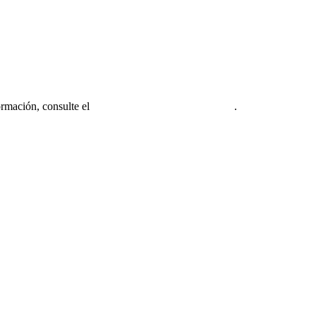
ormación, consulte el
Aviso legal de la firma miembro
.