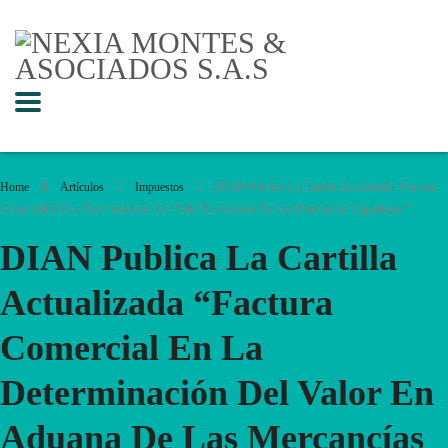
Home
Artículos
Impuestos
DIAN Publica La Cartilla Actualizada “Factura
Comercial En La Determinación Del Valor En Aduana De Las Mercancías Importadas”.
DIAN Publica La Cartilla
Actualizada “Factura
Comercial En La
Determinación Del Valor En
Aduana De Las Mercancías