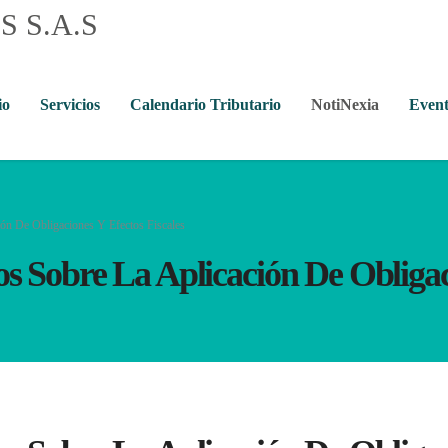
io
Servicios
Calendario Tributario
NotiNexia
Event
ión De Obligaciones Y Efectos Fiscales
os Sobre La Aplicación De Obligac