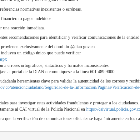
 referencias normativas inexistentes o erróneas.
 financiera o pagos indebidos.
r una reacción inmediata.
entes recomendaciones para identificar y verificar comunicaciones de la entidad
es provienen exclusivamente del dominio @dian.gov.co.
es incluyen un código único que puede verificar
aspx
 a errores ortográficos, sintácticos y formatos inconsistentes.
ríjase al portal de la DIAN o comuníquese a la línea 601 489 9000.
iudadanía herramientas clave para validar la autenticidad de los correos y recibi
gov.co/atencionciudadano/Seguridad-de-la-Informacion/Paginas/Verificacion-de
ales para investigar estas actividades fraudulentas y proteger a los ciudadanos.
tamente al CAI virtual de la Policía Nacional en
https://caivirtual.policia.gov.c
ara que la verificación de comunicaciones oficiales se haga únicamente en los ca