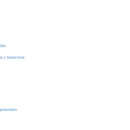
ados
as y financieras
operaciones