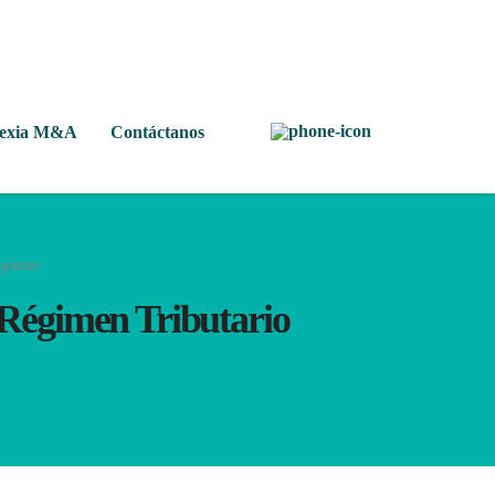
Nexia M&A
Contáctanos
guiente
 Régimen Tributario