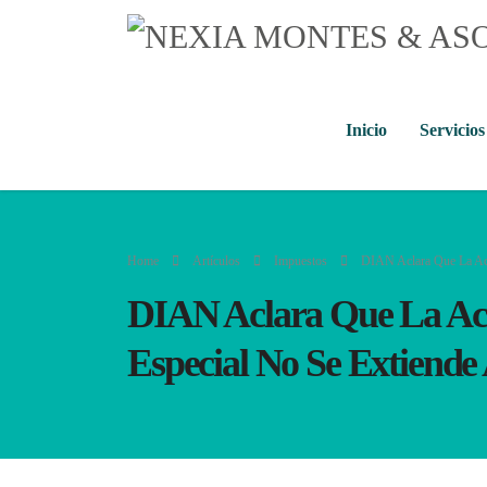
Inicio
Servicios
Home
Artículos
Impuestos
DIAN Aclara Que La Actu
DIAN Aclara Que La Act
Especial No Se Extiende 