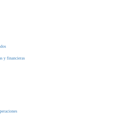
ados
as y financieras
operaciones