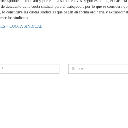
 corresponde al sindicato y por ende a sus directivas, según estatutos, el hacer la
, de descuento de la cuota sindical para el trabajador; por lo que se considera q
s, lo constituye las cuotas sindicales que pagan en forma ordinaria y extraordinar
rcer los sindicatos.
LES – CUOTA SINDICAL