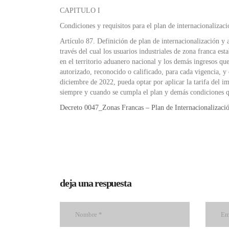
CAPITULO I
Condiciones y requisitos para el plan de internacionalizaci
Artículo 87. Definición de plan de internacionalización y 
través del cual los usuarios industriales de zona franca es
en el territorio aduanero nacional y los demás ingresos que 
autorizado, reconocido o calificado, para cada vigencia, y c
diciembre de 2022, pueda optar por aplicar la tarifa del imp
siempre y cuando se cumpla el plan y demás condiciones que
Decreto 0047_Zonas Francas – Plan de Internacionalizaci
deja una respuesta