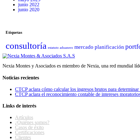
junio 2022
junio 2020
Etiquetas
consultoría
portf
mercado
planificación
estatuto aduanero
Nexia Montes y Asociados es miembro de Nexia, una red mundial líder
Noticias recientes
CTCP aclara cómo calcular los ingresos brutos para determinar l
CTCP aclara el reconocimiento contable de intereses moratorios 
Links de interés
Artículos
¿Quiénes somos?
Casos de éxito
Certificaciones
Clientes