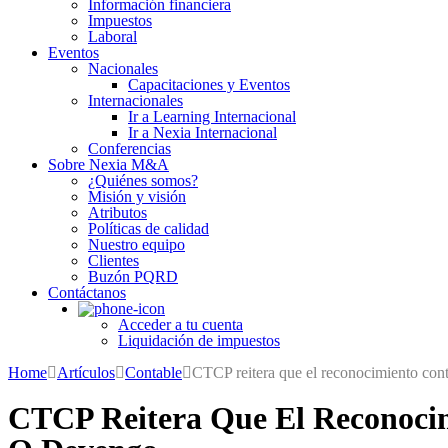
Información financiera
Impuestos
Laboral
Eventos
Nacionales
Capacitaciones y Eventos
Internacionales
Ir a Learning Internacional
Ir a Nexia Internacional
Conferencias
Sobre Nexia M&A
¿Quiénes somos?
Misión y visión
Atributos
Políticas de calidad
Nuestro equipo
Clientes
Buzón PQRD
Contáctanos
Acceder a tu cuenta
Liquidación de impuestos
Home
Artículos
Contable
CTCP reitera que el reconocimiento cont
CTCP Reitera Que El Reconocim