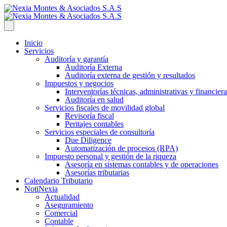
Inicio
Servicios
Auditoría y garantía
Auditoría Externa
Auditoría externa de gestión y resultados
Impuestos y negocios
Interventorías técnicas, administrativas y financiera
Auditoría en salud
Servicios fiscales de movilidad global
Revisoría fiscal
Peritajes contables
Servicios especiales de consultoría
Due Diligence
Automatización de procesos (RPA)
Impuesto personal y gestión de la riqueza
Asesoría en sistemas contables y de operaciones
Asesorías tributarias
Calendario Tributario
NotiNexia
Actualidad
Aseguramiento
Comercial
Contable