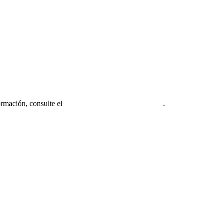
ormación, consulte el
Aviso legal de la firma miembro
.