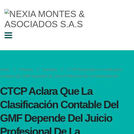
Home
Artículos
Contable
CTCP Aclara Que La Clasificación
Contable Del GMF Depende Del Juicio Profesional De La Administración
CTCP Aclara Que La
Clasificación Contable Del
GMF Depende Del Juicio
Profesional De La