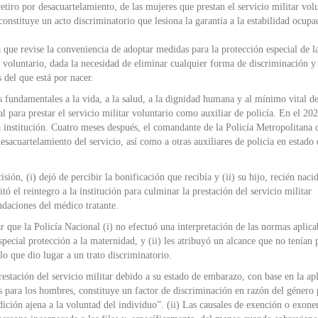
retiro por desacuartelamiento, de las mujeres que prestan el servicio militar vol
onstituye un acto discriminatorio que lesiona la garantía a la estabilidad ocupa
 que revise la conveniencia de adoptar medidas para la protección especial de l
 voluntario, dada la necesidad de eliminar cualquier forma de discriminación y
 del que está por nacer.
 fundamentales a la vida, a la salud, a la dignidad humana y al mínimo vital d
 para prestar el servicio militar voluntario como auxiliar de policía. En el 20
institución. Cuatro meses después, el comandante de la Policía Metropolitana 
sacuartelamiento del servicio, así como a otras auxiliares de policía en estado 
ón, (i) dejó de percibir la bonificación que recibía y (ii) su hijo, recién naci
tó el reintegro a la institución para culminar la prestación del servicio militar
ndaciones del médico tratante.
r que la Policía Nacional (i) no efectuó una interpretación de las normas aplicab
pecial protección a la maternidad, y (ii) les atribuyó un alcance que no tenían 
lo que dio lugar a un trato discriminatorio.
restación del servicio militar debido a su estado de embarazo, con base en la ap
as para los hombres, constituye un factor de discriminación en razón del género 
dición ajena a la voluntad del individuo”. (ii) Las causales de exención o exone