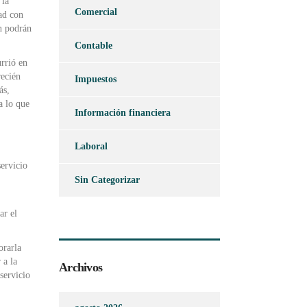
 la
Comercial
dad con
ón podrán
Contable
urrió en
recién
Impuestos
ás,
a lo que
Información financiera
Laboral
servicio
Sin Categorizar
ar el
orarla
 a la
Archivos
servicio