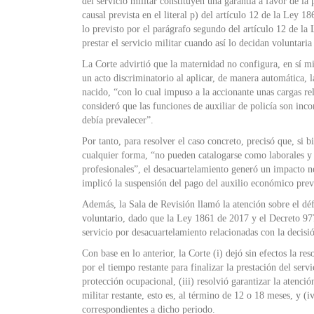
del servicio militar constituyen una garantía a favor de la
causal prevista en el literal p) del artículo 12 de la Ley 
lo previsto por el parágrafo segundo del artículo 12 de l
prestar el servicio militar cuando así lo decidan voluntar
La Corte advirtió que la maternidad no configura, en sí mi
un acto discriminatorio al aplicar, de manera automática, l
nacido, “con lo cual impuso a la accionante unas cargas re
consideró que las funciones de auxiliar de policía son inc
debía prevalecer”.
Por tanto, para resolver el caso concreto, precisó que, si b
cualquier forma, “no pueden catalogarse como laborales y t
profesionales”, el desacuartelamiento generó un impacto ne
implicó la suspensión del pago del auxilio económico previ
Además, la Sala de Revisión llamó la atención sobre el défi
voluntario, dado que la Ley 1861 de 2017 y el Decreto 977 
servicio por desacuartelamiento relacionadas con la decisi
Con base en lo anterior, la Corte (i) dejó sin efectos la re
por el tiempo restante para finalizar la prestación del serv
protección ocupacional, (iii) resolvió garantizar la atenci
militar restante, esto es, al término de 12 o 18 meses, y (
correspondientes a dicho periodo.