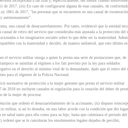
 persona incorporada a las filas y, específicamente, del menor cuando sobreviene
1861 de 2017. (iii) En caso de configurarse alguna de esas causales, de conformi
a Ley 1861 de 2017, “las personas que se encuentren en una causal de exoneraci
ia y autónomamente”.
sma, una causal de desacuartelamiento. Por tanto, evidenció que la entidad inc
a causal de retiro del servicio que consideraba más ajustada a la protección del 
lacionadas a los imaginarios sociales sobre lo que debe ser la maternidad. Adem
ompatibles con la maternidad y decidió, de manera unilateral, que esto último er
ien el servicio militar otorga a quien lo presta una serie de prestaciones que, de
ampoco se asimilan al régimen a for fait previsto por la ley para soldados
gativo en el derecho al mínimo vital de la demandante, dado que el retiro del 
sto para el régimen de la Policía Nacional.
cit normativo de protección a la mujer gestante que presta el servicio militar
de 2018 no incluyen causales ni regulación para la cesación del deber de prest
ón de la mujer de procrear.
solución que ordenó el desacuartelamiento de la accionante, (ii) dispuso reincorp
icio militar, si así lo deseaba, en una labor acorde con la condición que dio lugar
ón en salud tanto para ella como para su hijo, hasta que culminara el periodo del 
iv) ordenó que se le cancelaran los emolumentos legales dejados de percibir,