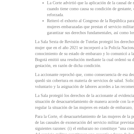
La Corte advirtió que la aplicación de la causal de 
cuando tiene como causa su condición de gestante, c
reforzada.
Reiteró el exhorto al Congreso de la República para
mujeres embarazadas que prestan el servicio militar
garantizar sus derechos fundamentales, así como los
La Sala Sexta de Revisión de Tutelas protegió los derechos
mujer que en el año 2021 se incorporó a la Policía Nacional
conocimiento de su estado de embarazo y lo comunicó a la 
Bogotá emitió una resolución mediante la cual ordenó su de
gestación, en razón de dicha condición.
La accionante reprochó que, como consecuencia de esa decisi
quedó sin cobertura en materia de servicios de salud. Solici
voluntario y la asignación de labores acordes a las recome
La Sala protegió los derechos de la accionante al evidencia
situación de desacuartelamiento de manera acorde con la es
regular la situación de las mujeres en estado de embarazo, 
Para la Corte, el desacuartelamiento de las mujeres de la p
de las causales de exoneración del servicio militar previst
siguientes razones: (i) el embarazo no constituye “una con