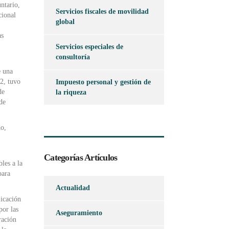
untario,
Servicios fiscales de movilidad
cional
global
as
Servicios especiales de
consultoría
e una
22, tuvo
Impuesto personal y gestión de
de
la riqueza
de
do,
Categorías Artículos
les a la
para
Actualidad
licación
por las
Aseguramiento
ración