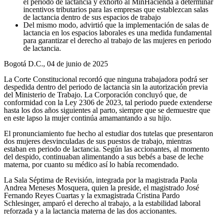
el periodo de lactancia y exhortó al MinHacienda a determinar
incentivos tributarios para las empresas que establezcan salas
de lactancia dentro de sus espacios de trabajo
Del mismo modo, advirtió que la implementación de salas de
lactancia en los espacios laborales es una medida fundamental
para garantizar el derecho al trabajo de las mujeres en periodo
de lactancia.
Bogotá D.C., 04 de junio de 2025
La Corte Constitucional recordó que ninguna trabajadora podrá ser
despedida dentro del periodo de lactancia sin la autorización previa
del Ministerio de Trabajo. La Corporación concluyó que, de
conformidad con la Ley 2306 de 2023, tal periodo puede extenderse
hasta los dos años siguientes al parto, siempre que se demuestre que
en este lapso la mujer continúa amamantando a su hijo.
El pronunciamiento fue hecho al estudiar dos tutelas que presentaron
dos mujeres desvinculadas de sus puestos de trabajo, mientras
estaban en periodo de lactancia. Según las accionantes, al momento
del despido, continuaban alimentando a sus bebés a base de leche
materna, por cuanto su médico así lo había recomendado.
La Sala Séptima de Revisión, integrada por la magistrada Paola
Andrea Meneses Mosquera, quien la preside, el magistrado José
Fernando Reyes Cuartas y la exmagistrada Cristina Pardo
Schlesinger, amparó el derecho al trabajo, a la estabilidad laboral
reforzada y a la lactancia materna de las dos accionantes.