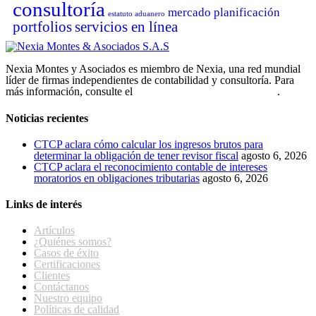
consultoría
mercado
planificación
estatuto aduanero
portfolios
servicios en línea
Nexia Montes y Asociados es miembro de Nexia, una red mundial
líder de firmas independientes de contabilidad y consultoría. Para
más información, consulte el
Aviso legal de la firma miembro
.
Noticias recientes
CTCP aclara cómo calcular los ingresos brutos para
determinar la obligación de tener revisor fiscal
agosto 6, 2026
CTCP aclara el reconocimiento contable de intereses
moratorios en obligaciones tributarias
agosto 6, 2026
Links de interés
Artículos
¿Quiénes somos?
Casos de éxito
Certificaciones
Clientes
Contáctanos
Nuestro equipo
Políticas de calidad