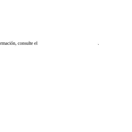
ormación, consulte el
Aviso legal de la firma miembro
.