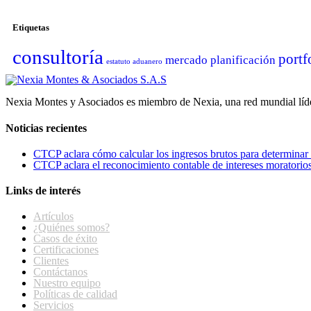
Etiquetas
consultoría
portf
mercado
planificación
estatuto aduanero
Nexia Montes y Asociados es miembro de Nexia, una red mundial líder
Noticias recientes
CTCP aclara cómo calcular los ingresos brutos para determinar l
CTCP aclara el reconocimiento contable de intereses moratorios 
Links de interés
Artículos
¿Quiénes somos?
Casos de éxito
Certificaciones
Clientes
Contáctanos
Nuestro equipo
Políticas de calidad
Servicios