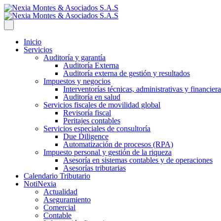
Inicio
Servicios
Auditoría y garantía
Auditoría Externa
Auditoría externa de gestión y resultados
Impuestos y negocios
Interventorías técnicas, administrativas y financiera
Auditoría en salud
Servicios fiscales de movilidad global
Revisoría fiscal
Peritajes contables
Servicios especiales de consultoría
Due Diligence
Automatización de procesos (RPA)
Impuesto personal y gestión de la riqueza
Asesoría en sistemas contables y de operaciones
Asesorías tributarias
Calendario Tributario
NotiNexia
Actualidad
Aseguramiento
Comercial
Contable