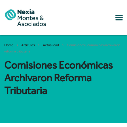
Home
Artículos
Actualidad
Comisiones Económicas archivaron
reforma tributaria
Comisiones Económicas
Archivaron Reforma
Tributaria