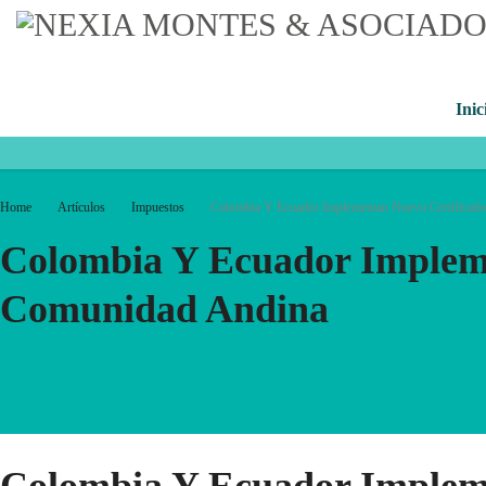
Inic
Home
Artículos
Impuestos
Colombia Y Ecuador Implementan Nuevo Certificad
Colombia Y Ecuador Impleme
Comunidad Andina