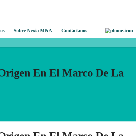
os
Sobre Nexia M&A
Contáctanos
Origen En El Marco De La