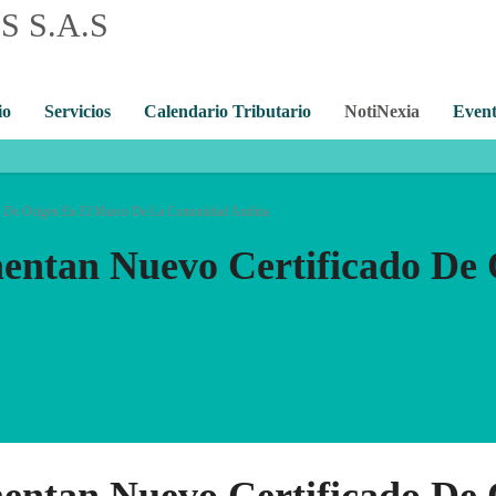
io
Servicios
Calendario Tributario
NotiNexia
Event
o De Origen En El Marco De La Comunidad Andina
ntan Nuevo Certificado De 