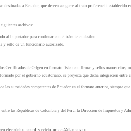
s destinadas a Ecuador, que deseen acogerse al trato preferencial establecido 
siguientes archivos:
ado al importador para continuar con el trámite en destino.
a y sello de un funcionario autorizado.
los Certificados de Origen en formato físico con firmas y sellos manuscritos, mi
mado por el gobierno ecuatoriano, se proyecta que dicha integración entre en 
por las autoridades competentes de Ecuador en el formato anterior, siempre que 
to entre las Repúblicas de Colombia y del Perú, la Dirección de Impuestos y A
reo electrónico:
coord_servicio_origen@dian.gov.co