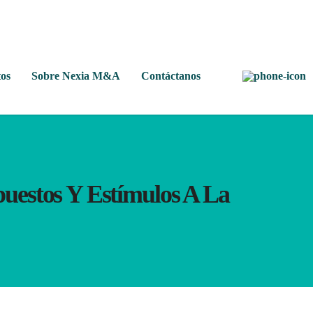
os
Sobre Nexia M&A
Contáctanos
uestos Y Estímulos A La