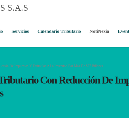
io
Servicios
Calendario Tributario
NotiNexia
Event
ucción De Impuestos Y Estímulos A La Inversión Por Más De $77 Billones
Tributario Con Reducción De Imp
s