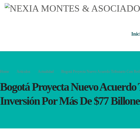
Inic
Home
Artículos
Actualidad
Bogotá Proyecta Nuevo Acuerdo Tributario Con Red
Bogotá Proyecta Nuevo Acuerdo 
Inversión Por Más De $77 Billone