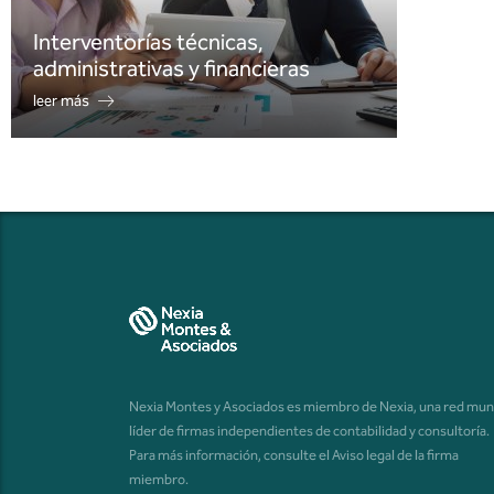
Interventorías técnicas,
administrativas y financieras
leer más
Nexia Montes y Asociados es miembro de Nexia, una red mun
líder de firmas independientes de contabilidad y consultoría.
Para más información, consulte el
Aviso legal de la firma
miembro
.