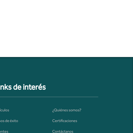
inks de interés
ículos
¿Quiénes somos?
os de éxito
Certificaciones
entes
Contáctanos