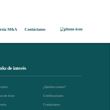
Nexia M&A
Contáctanos
nks de interés
ículos
¿Quiénes somos?
os de éxito
Certificaciones
entes
Contáctanos