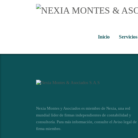
Inicio
Servicios
Nexia Montes y Asociados es miembro de Nexia, una red
mundial líder de firmas independientes de contabilidad y
consultoría. Para más información, consulte el
Aviso legal de 
firma miembro
.