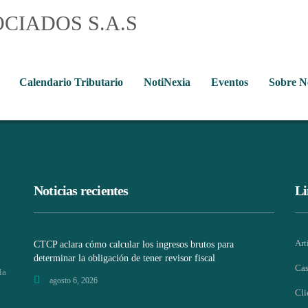
Calendario Tributario
NotiNexia
Eventos
Sobre 
Noticias recientes
Li
Art
CTCP aclara cómo calcular los ingresos brutos para
determinar la obligación de tener revisor fiscal
Cas
la
agosto 6, 2026
Cli